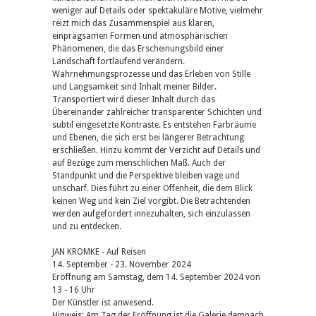
weniger auf Details oder spektakuläre Motive, vielmehr
reizt mich das Zusammenspiel aus klaren,
einprägsamen Formen und atmosphärischen
Phänomenen, die das Erscheinungsbild einer
Landschaft fortlaufend verändern.
Wahrnehmungsprozesse und das Erleben von Stille
und Langsamkeit sind Inhalt meiner Bilder.
Transportiert wird dieser Inhalt durch das
Übereinander zahlreicher transparenter Schichten und
subtil eingesetzte Kontraste. Es entstehen Farbräume
und Ebenen, die sich erst bei längerer Betrachtung
erschließen. Hinzu kommt der Verzicht auf Details und
auf Bezüge zum menschlichen Maß. Auch der
Standpunkt und die Perspektive bleiben vage und
unscharf. Dies führt zu einer Offenheit, die dem Blick
keinen Weg und kein Ziel vorgibt. Die Betrachtenden
werden aufgefordert innezuhalten, sich einzulassen
und zu entdecken.
JAN KROMKE - Auf Reisen
14. September - 23. November 2024
Eröffnung am Samstag, dem 14. September 2024 von
13 - 16 Uhr
Der Künstler ist anwesend.
Hinweis: Am Tag der Eröffnung ist die Galerie demnach