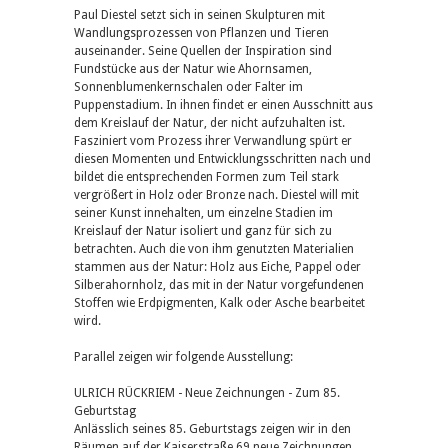
Paul Diestel setzt sich in seinen Skulpturen mit
Wandlungsprozessen von Pflanzen und Tieren
auseinander. Seine Quellen der Inspiration sind
Fundstücke aus der Natur wie Ahornsamen,
Sonnenblumenkernschalen oder Falter im
Puppenstadium. In ihnen findet er einen Ausschnitt aus
dem Kreislauf der Natur, der nicht aufzuhalten ist.
Fasziniert vom Prozess ihrer Verwandlung spürt er
diesen Momenten und Entwicklungsschritten nach und
bildet die entsprechenden Formen zum Teil stark
vergrößert in Holz oder Bronze nach. Diestel will mit
seiner Kunst innehalten, um einzelne Stadien im
Kreislauf der Natur isoliert und ganz für sich zu
betrachten. Auch die von ihm genutzten Materialien
stammen aus der Natur: Holz aus Eiche, Pappel oder
Silberahornholz, das mit in der Natur vorgefundenen
Stoffen wie Erdpigmenten, Kalk oder Asche bearbeitet
wird.
Parallel zeigen wir folgende Ausstellung:
ULRICH RÜCKRIEM - Neue Zeichnungen - Zum 85.
Geburtstag
Anlässlich seines 85. Geburtstags zeigen wir in den
Räumen auf der Kaiserstraße 69 neue Zeichnungen