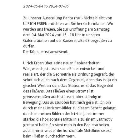
2024-05-04 to 2024-07-06
Zu unserer Ausstellung Panta rhei - Nichts bleibt von
ULRICH ERBEN möchten wir Sie herzlich einladen. Wir
würden uns freuen, Sie zur Eröffnung am Samstag,
dem 04. Mai 2024 von 15 - 18 Uhr in unseren
Galerieräumen auf der Kaiserstraße 69 begrüßen zu
dürfen.
Der Künstler ist anwesend.
Ulrich Erben über seine neuen Papierarbeiten:
Wer, wie ich, statisch seine Bilder entwickelt und
realisiert, der die Geometrie als Ordnung begreift, der
sehnt sich auch nach dem Gegenteil, denn das ist ja ein
gleicher Wert an sich. Das Statische ist das Gegenteil
des Fließens. Das Fließen eines Stroms ist
gewissermaßen auch statisch, aber ständig in
Bewegung. Das auszuloten hat mich gereizt. Ich bin
durch meine Horizont-Bilder zu diesem Schritt gelangt,
da ich in meinen Bildern der letzten Jahre immer
stärker die horizontale Mittellinie zu einem Leitmotiv
gemacht habe. So sieht man in den Papierarbeiten
auch immer wieder die horizontale Mittellinie selbst
beim Fließen durchschimmern.