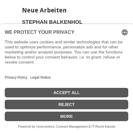
Neue Arbeiten
STEPHAN BALKENHOL
2022-12-11 to 2023-02-11
Wir freuen uns auf eine neue Einzelausstellung mit
eigens dafür geschaffenen Unikat Holzarbeiten von
Stephan Balkenhol, die ab dem 11.12. in der Kaiserstr.
67 zu sehen sein wird. Eröffnung ist an diesem Tag
von 11-14 Uhr. Der Künstler ist anwesend. Die
Präsentation hat eine Laufzeit bis zum 11.2.23.
Bereits seit 1983 zeigen wir Stephan Balkenhol als
Küntsler der Galerie Löhrl in regelmässigen
Einzelpräsentationen und auf Messen
Stephan Balkenhol (geb. 1957) gilt als wegweisend in
der zeitgenössisch figurativen Skulptur und als einer
der international renommiertesten Künstler
Deutschlands.