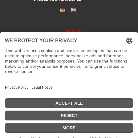
PRIVACY
CONTACT
address:
Kaiserstraße 67/69
41061 Mönchengladbach
phone :
+49 2161 200 762
fax:
email:
info[at]galerieloehrl.de
Copyright © Galerie Löhrl ...AKTUELL: Die Galerie ist vom
17.07. bis einschließlich 07.08.2026 geschlossen 2015