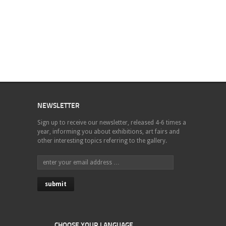
NEWSLETTER
Sign up to receive our newsletter, released 4-6 times a
year, informing you about exhibitions, art fairs and
other interesting topics referring to the gallery.
CHOOSE YOUR LANGUAGE