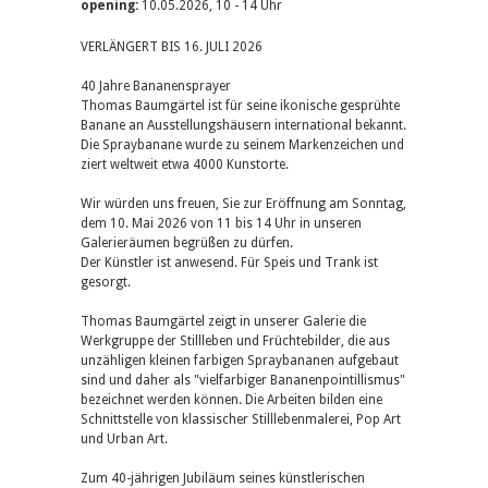
opening:
10.05.2026, 10 - 14 Uhr
VERLÄNGERT BIS 16. JULI 2026
40 Jahre Bananensprayer
Thomas Baumgärtel ist für seine ikonische gesprühte
Banane an Ausstellungshäusern international bekannt.
Die Spraybanane wurde zu seinem Markenzeichen und
ziert weltweit etwa 4000 Kunstorte.
Wir würden uns freuen, Sie zur Eröffnung am Sonntag,
dem 10. Mai 2026 von 11 bis 14 Uhr in unseren
Galerieräumen begrüßen zu dürfen.
Der Künstler ist anwesend. Für Speis und Trank ist
gesorgt.
Thomas Baumgärtel zeigt in unserer Galerie die
Werkgruppe der Stillleben und Früchtebilder, die aus
unzähligen kleinen farbigen Spraybananen aufgebaut
sind und daher als "vielfarbiger Bananenpointillismus"
bezeichnet werden können. Die Arbeiten bilden eine
Schnittstelle von klassischer Stilllebenmalerei, Pop Art
und Urban Art.
Zum 40-jährigen Jubiläum seines künstlerischen