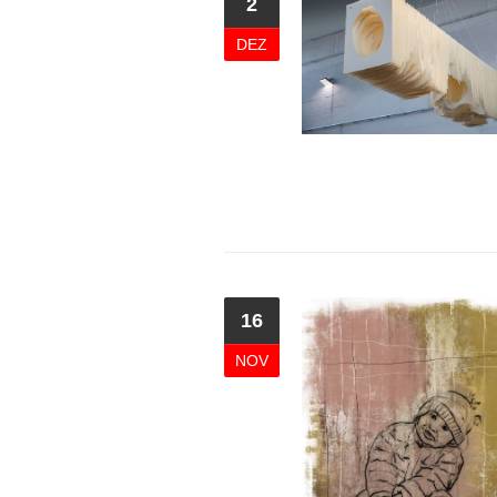
2
DEZ
16
NOV