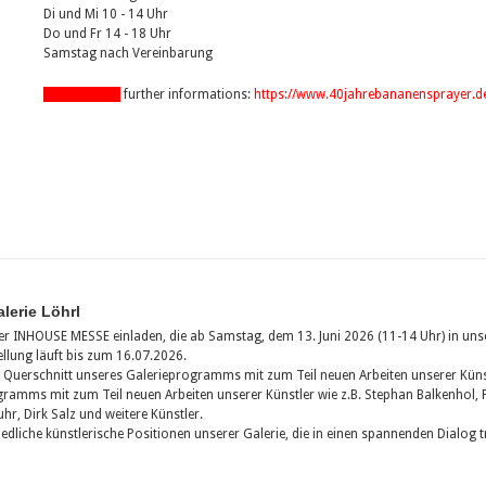
Di und Mi 10 - 14 Uhr
Do und Fr 14 - 18 Uhr
Samstag nach Vereinbarung
show pdf-file
further informations:
https://www.40jahrebananensprayer.d
lerie Löhrl
er INHOUSE MESSE einladen, die ab Samstag, dem 13. Juni 2026 (11-14 Uhr) in uns
ellung läuft bis zum 16.07.2026.
n Querschnitt unseres Galerieprogramms mit zum Teil neuen Arbeiten unserer Künst
ramms mit zum Teil neuen Arbeiten unserer Künstler wie z.B. Stephan Balkenhol, Pa
uhr, Dirk Salz und weitere Künstler.
iedliche künstlerische Positionen unserer Galerie, die in einen spannenden Dialog t