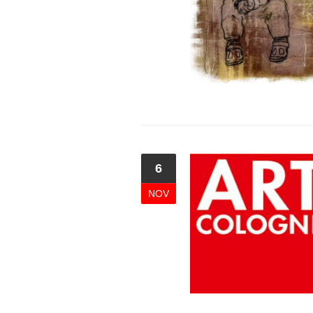
6
NOV