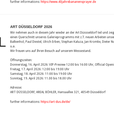
further informations:
https://www.40jahrebananensprayer.de
ART DÜSSELDORF 2026
Wir nehmen auch in diesem Jahr wieder an der Art Düssseldorf teil und z
einen Querschnitt unseres Galerieprogramms mit z.T. neuen Arbeiten unser
Balkenhol, Paul Diestel, Ulrich Erben, Stephan Kaluza, Jan Kromke, Dieter Nu
u.a.
Wir freuen uns auf Ihren Besuch auf unserem Messestand.
Öffnungszeiten:
Donnerstag, 16. April 2026: VIP-Preview 12:00 bis 16:00 Uhr, Official Open
Freitag, 17. April 2026: 12:00 bis 19:00 Uhr
Samstag, 18. April 2026: 11:00 bis 19:00 Uhr
Sonntag, 19. April 2026: 11.00 bis 18.00 Uhr
Adresse:
ART DÜSSELDORF, AREAL BÖHLER, Hansaallee 321, 40549 Düsseldorf
further informations:
https://art-dus.de/de/