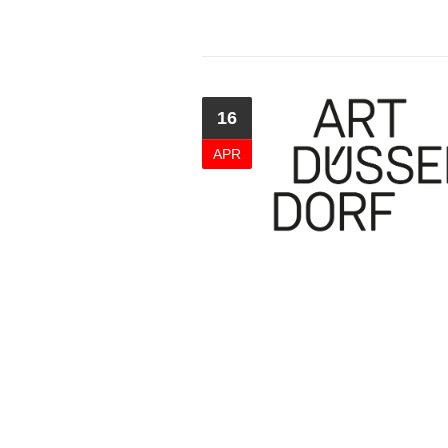
16
APR