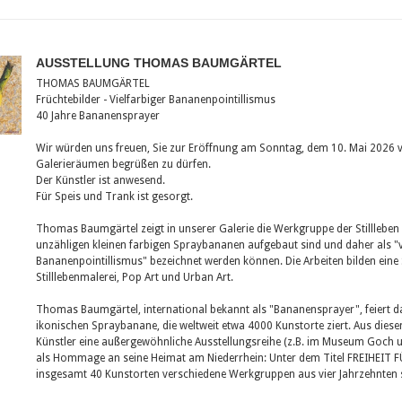
AUSSTELLUNG THOMAS BAUMGÄRTEL
THOMAS BAUMGÄRTEL
Früchtebilder - Vielfarbiger Bananenpointillismus
40 Jahre Bananensprayer
Wir würden uns freuen, Sie zur Eröffnung am Sonntag, dem 10. Mai 2026 v
Galerieräumen begrüßen zu dürfen.
Der Künstler ist anwesend.
Für Speis und Trank ist gesorgt.
Thomas Baumgärtel zeigt in unserer Galerie die Werkgruppe der Stillleben 
unzähligen kleinen farbigen Spraybananen aufgebaut sind und daher als "v
Bananenpointillismus" bezeichnet werden können. Die Arbeiten bilden eine S
Stilllebenmalerei, Pop Art und Urban Art.
Thomas Baumgärtel, international bekannt als "Bananensprayer", feiert da
ikonischen Spraybanane, die weltweit etwa 4000 Kunstorte ziert. Aus diesem
Künstler eine außergewöhnliche Ausstellungsreihe (z.B. im Museum Goch
als Hommage an seine Heimat am Niederrhein: Unter dem Titel FREIHEIT
insgesamt 40 Kunstorten verschiedene Werkgruppen aus vier Jahrzehnten s