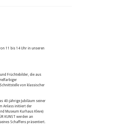
on 11 bis 14 Uhr in unseren
und Früchtebilder, die aus
ielfarbiger
chnittstelle von klassischer
s 40-jährige Jubiläum seiner
 Anlass initiiert der
 und Museum Kurhaus Kleve)
 FÜR KUNST werden an
eines Schaffens präsentiert.