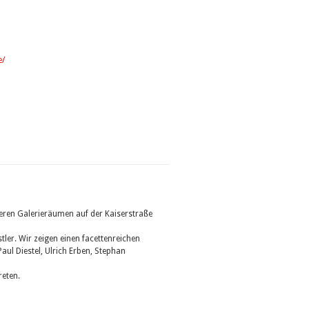
e/
eren Galerieräumen auf der Kaiserstraße
ler. Wir zeigen einen facettenreichen
ul Diestel, Ulrich Erben, Stephan
reten.